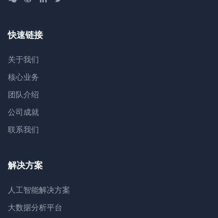
快速链接
关于我们
核心业务
团队介绍
公司成就
联系我们
解决方案
人工智能解决方案
大数据分析平台