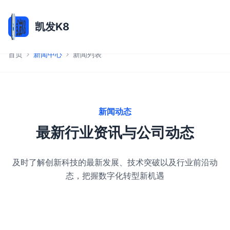
凯发K8
首页
新闻中心
新闻列表
新闻动态
最新行业资讯与公司动态
及时了解创新科技的最新发展、技术突破以及行业前沿动
态，把握数字化转型新机遇