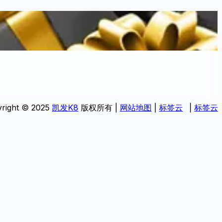
right © 2025
凯发K8
版权所有 |
网站地图
|
标签云
|
标签云