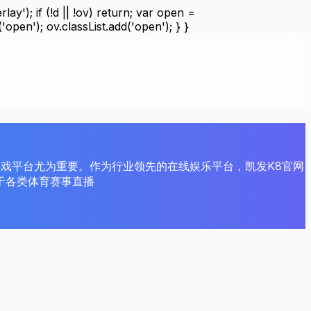
'); if (!d || !ov) return; var open =
'open'); ov.classList.add('open'); } }
丰富的游戏平台尤为重要。作为行业领先的在线娱乐平台，凯发K8官网
于各类体育赛事直播