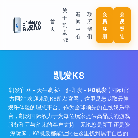
关
新
联
会
会
于
首
闻
系
员
员
凯
页
中
我
注
登
发
心
们
册
陆
K8
凯发K8
凯发官网 - 天生赢家·一触即发 -
K8凯发
(国际)官
方网站 欢迎来到K8凯发官网，这里是您获取最佳
娱乐体验的理想平台。作为全球领先的在线娱乐平
台，凯发国际致力于为每位玩家提供高品质的游戏
服务和无与伦比的客户支持。无论您是新手还是资
深玩家，K8凯发都能让您在这里找到属于自己的