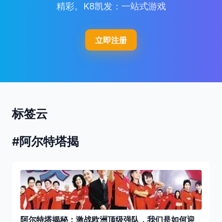
精彩。K8凯发：一站式游戏
立即注册
标签云
#阿尔特塔揭
阿尔特塔揭秘：激战欧洲顶级强队，我们是如何迎