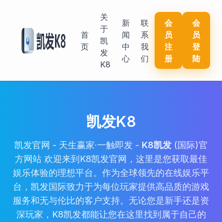
关
新
联
会
会
于
首
闻
系
员
员
凯
页
中
我
注
登
发
心
们
册
陆
K8
凯发K8
凯发官网 - 天生赢家·一触即发 -
K8凯发
(国际)官
方网站 欢迎来到K8凯发官网，这里是您获取最佳
娱乐体验的理想平台。作为全球领先的在线娱乐平
台，凯发国际致力于为每位玩家提供高品质的游戏
服务和无与伦比的客户支持。无论您是新手还是资
深玩家，K8凯发都能让您在这里找到属于自己的