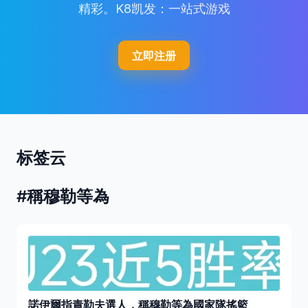
精彩。K8凯发：一站式游戏
立即注册
标签云
#稱穆勒等為
諾伊爾指責勒夫選人，稱穆勒等為國家隊搖籃