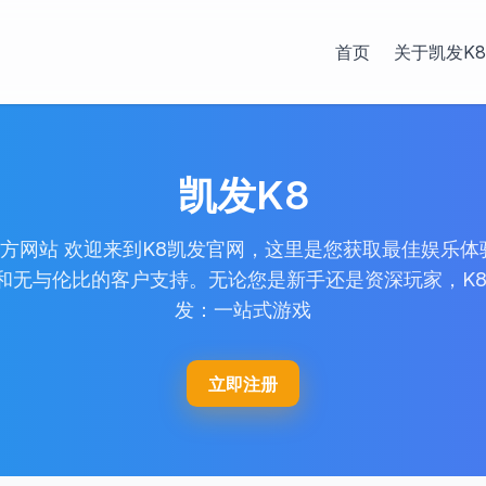
首页
关于凯发K
凯发K8
官方网站 欢迎来到K8凯发官网，这里是您获取最佳娱乐
和无与伦比的客户支持。无论您是新手还是资深玩家，K8
发：一站式游戏
立即注册