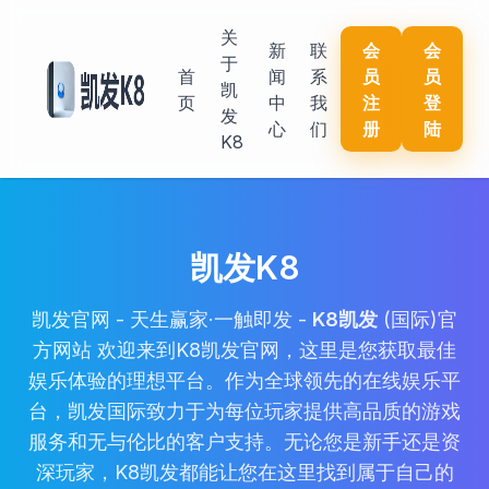
关
新
联
会
会
于
首
闻
系
员
员
凯
页
中
我
注
登
发
心
们
册
陆
K8
凯发K8
凯发官网 - 天生赢家·一触即发 -
K8凯发
(国际)官
方网站 欢迎来到K8凯发官网，这里是您获取最佳
娱乐体验的理想平台。作为全球领先的在线娱乐平
台，凯发国际致力于为每位玩家提供高品质的游戏
服务和无与伦比的客户支持。无论您是新手还是资
深玩家，K8凯发都能让您在这里找到属于自己的