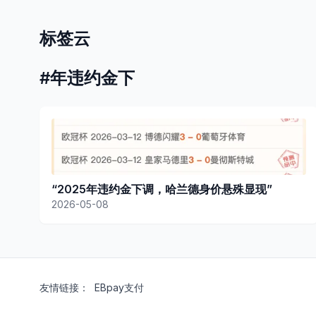
标签云
#年违约金下
“2025年违约金下调，哈兰德身价悬殊显现”
2026-05-08
友情链接：
EBpay支付