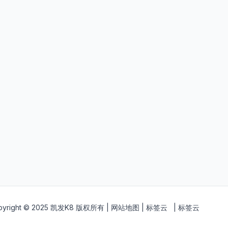
yright © 2025
凯发K8
版权所有 |
网站地图
|
标签云
|
标签云