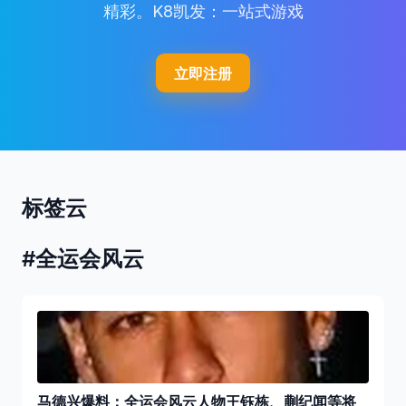
精彩。K8凯发：一站式游戏
立即注册
标签云
#全运会风云
马德兴爆料：全运会风云人物王钰栋、蒯纪闻等将