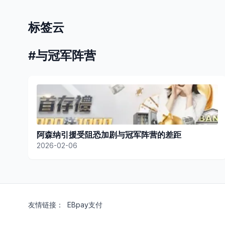
标签云
#与冠军阵营
阿森纳引援受阻恐加剧与冠军阵营的差距
2026-02-06
友情链接：
EBpay支付