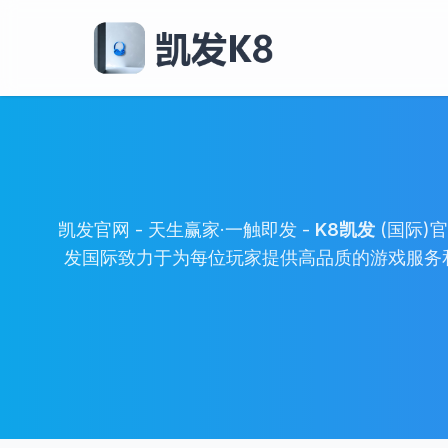
凯发官网 - 天生赢家·一触即发 -
K8凯发
(国际)
发国际致力于为每位玩家提供高品质的游戏服务