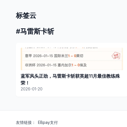
标签云
#马雷斯卡斩
蓝军风头正劲，马雷斯卡斩获英超11月最佳教练殊
荣！
2026-01-20
友情链接：
EBpay支付