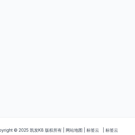
yright © 2025
凯发K8
版权所有 |
网站地图
|
标签云
|
标签云