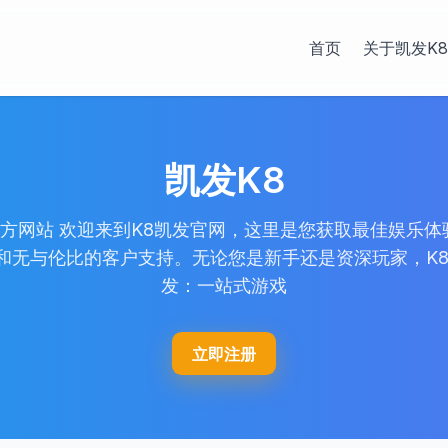
首页
关于凯发K
凯发K8
官方网站 欢迎来到K8凯发官网，这里是您获取最佳娱乐
和无与伦比的客户支持。无论您是新手还是资深玩家，K8
发：一站式游戏
立即注册