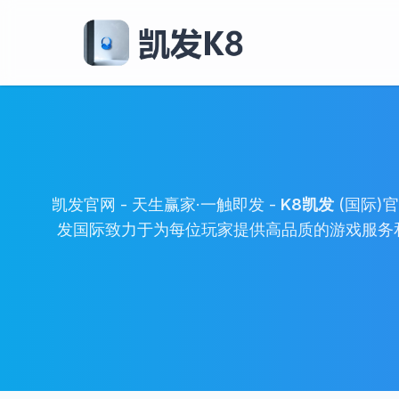
凯发官网 - 天生赢家·一触即发 -
K8凯发
(国际)
发国际致力于为每位玩家提供高品质的游戏服务