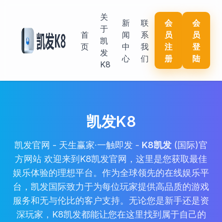
关
新
联
会
会
于
首
闻
系
员
员
凯
页
中
我
注
登
发
心
们
册
陆
K8
凯发K8
凯发官网 - 天生赢家·一触即发 -
K8凯发
(国际)官
方网站 欢迎来到K8凯发官网，这里是您获取最佳
娱乐体验的理想平台。作为全球领先的在线娱乐平
台，凯发国际致力于为每位玩家提供高品质的游戏
服务和无与伦比的客户支持。无论您是新手还是资
深玩家，K8凯发都能让您在这里找到属于自己的