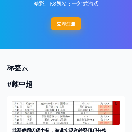
精彩。K8凯发：一站式游戏
立即注册
标签云
#耀中超
武磊戴帽闪耀中超，海港实现逆转登顶积分榜