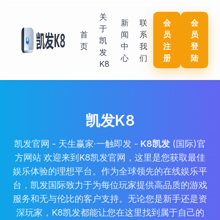
关
新
联
会
会
于
首
闻
系
员
员
凯
页
中
我
注
登
发
心
们
册
陆
K8
凯发K8
凯发官网 - 天生赢家·一触即发 -
K8凯发
(国际)官
方网站 欢迎来到K8凯发官网，这里是您获取最佳
娱乐体验的理想平台。作为全球领先的在线娱乐平
台，凯发国际致力于为每位玩家提供高品质的游戏
服务和无与伦比的客户支持。无论您是新手还是资
深玩家，K8凯发都能让您在这里找到属于自己的