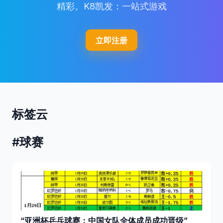
精彩。K8凯发：一站式游戏
立即注册
标签云
#球赛
“亚洲杯乒乓球赛：中国女队全体成员成功晋级”