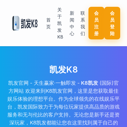
关
新
联
会
会
于
首
闻
系
员
员
凯
页
中
我
注
登
发
心
们
册
陆
K8
凯发K8
凯发官网 - 天生赢家·一触即发 -
K8凯发
(国际)官
方网站 欢迎来到K8凯发官网，这里是您获取最佳
娱乐体验的理想平台。作为全球领先的在线娱乐平
台，凯发国际致力于为每位玩家提供高品质的游戏
服务和无与伦比的客户支持。无论您是新手还是资
深玩家，K8凯发都能让您在这里找到属于自己的