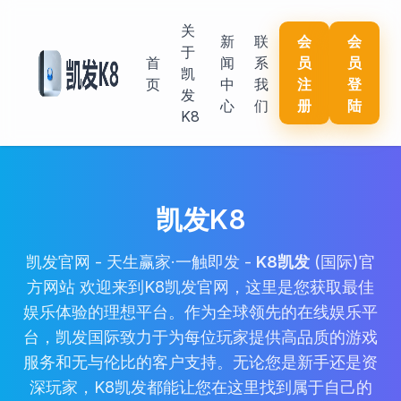
关
新
联
会
会
于
首
闻
系
员
员
凯
页
中
我
注
登
发
心
们
册
陆
K8
凯发K8
凯发官网 - 天生赢家·一触即发 -
K8凯发
(国际)官
方网站 欢迎来到K8凯发官网，这里是您获取最佳
娱乐体验的理想平台。作为全球领先的在线娱乐平
台，凯发国际致力于为每位玩家提供高品质的游戏
服务和无与伦比的客户支持。无论您是新手还是资
深玩家，K8凯发都能让您在这里找到属于自己的