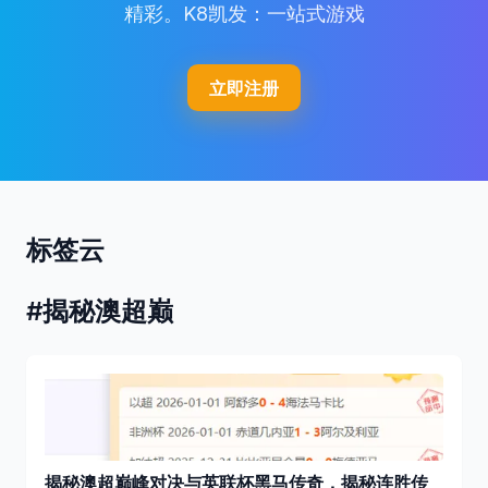
精彩。K8凯发：一站式游戏
立即注册
标签云
#揭秘澳超巅
揭秘澳超巅峰对决与英联杯黑马传奇，揭秘连胜传