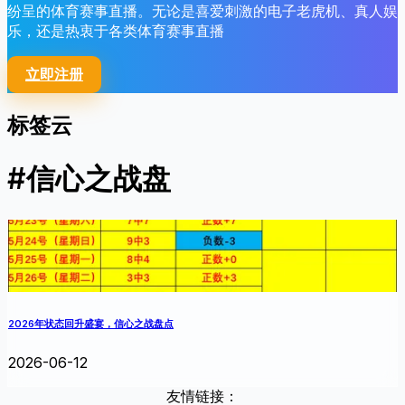
纷呈的体育赛事直播。无论是喜爱刺激的电子老虎机、真人娱
乐，还是热衷于各类体育赛事直播
立即注册
标签云
#信心之战盘
2026年状态回升盛宴，信心之战盘点
2026-06-12
友情链接：