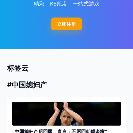
精彩。K8凯发：一站式游戏
立即注册
标签云
#中国媳妇产
“中国媳妇产后回国，直言：不愿回朝鲜老家”