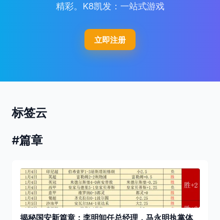
精彩。K8凯发：一站式游戏
立即注册
标签云
#篇章
揭秘国安新篇章：李明卸任总经理，马永明执掌体