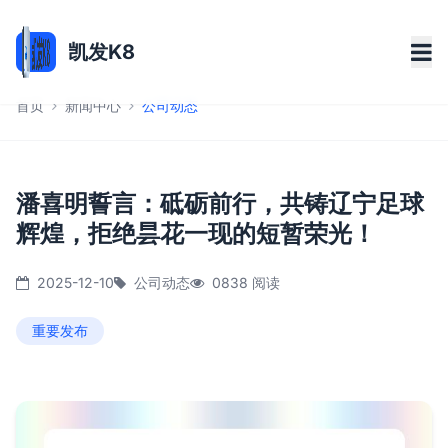
凯发K8
首页
新闻中心
公司动态
潘喜明誓言：砥砺前行，共铸辽宁足球
辉煌，拒绝昙花一现的短暂荣光！
2025-12-10
公司动态
0838 阅读
重要发布