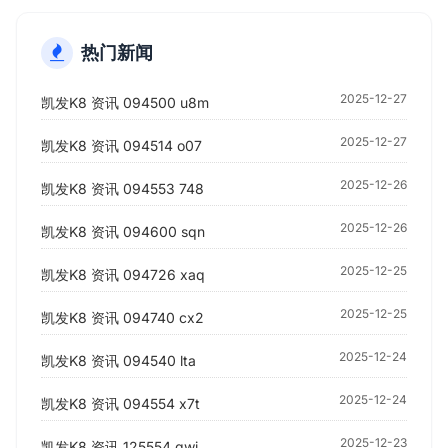
热门新闻
2025-12-27
凯发K8 资讯 094500 u8m
2025-12-27
凯发K8 资讯 094514 o07
2025-12-26
凯发K8 资讯 094553 748
2025-12-26
凯发K8 资讯 094600 sqn
2025-12-25
凯发K8 资讯 094726 xaq
2025-12-25
凯发K8 资讯 094740 cx2
2025-12-24
凯发K8 资讯 094540 lta
2025-12-24
凯发K8 资讯 094554 x7t
2025-12-23
凯发K8 资讯 125554 qwj