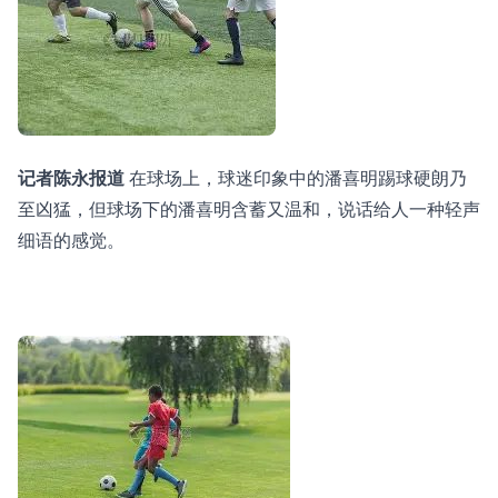
记者陈永报道
在球场上，球迷印象中的潘喜明踢球硬朗乃
至凶猛，但球场下的潘喜明含蓄又温和，说话给人一种轻声
细语的感觉。