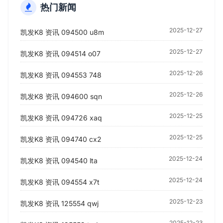
热门新闻
2025-12-27
凯发K8 资讯 094500 u8m
2025-12-27
凯发K8 资讯 094514 o07
2025-12-26
凯发K8 资讯 094553 748
2025-12-26
凯发K8 资讯 094600 sqn
2025-12-25
凯发K8 资讯 094726 xaq
2025-12-25
凯发K8 资讯 094740 cx2
2025-12-24
凯发K8 资讯 094540 lta
2025-12-24
凯发K8 资讯 094554 x7t
2025-12-23
凯发K8 资讯 125554 qwj
2025-12-23