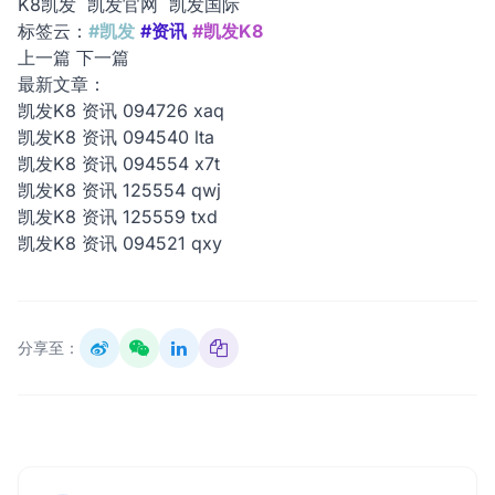
K8凯发
凯发官网
凯发国际
标签云：
#凯发
#资讯
#凯发K8
上一篇
下一篇
最新文章：
凯发K8 资讯 094726 xaq
凯发K8 资讯 094540 lta
凯发K8 资讯 094554 x7t
凯发K8 资讯 125554 qwj
凯发K8 资讯 125559 txd
凯发K8 资讯 094521 qxy
分享至：