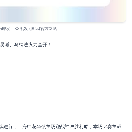
即发 - K8凯发 (国际)官方网站
吴曦、马纳法火力全开！
赛继续进行，上海申花坐镇主场迎战神户胜利船，本场比赛主裁