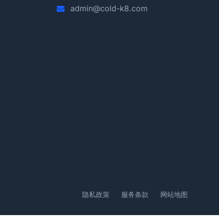
admin@cold-k8.com
隐私政策
服务条款
网站地图