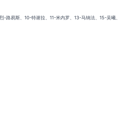
-路易斯、10-特谢拉、11-米内罗、13-马纳法、15-吴曦、