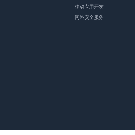
移动应用开发
网络安全服务