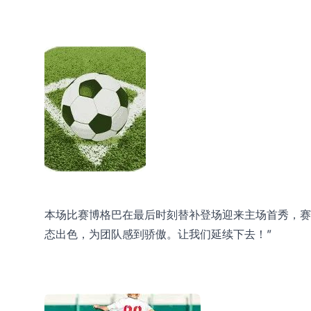
本场比赛博格巴在最后时刻替补登场迎来主场首秀，赛
态出色，为团队感到骄傲。让我们延续下去！”