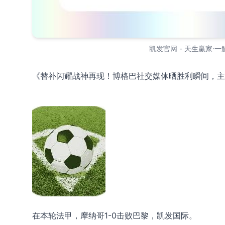
凯发官网 - 天生赢家·一触
《替补闪耀战神再现！博格巴社交媒体晒胜利瞬间，主
在本轮法甲，摩纳哥1-0击败巴黎，
凯发国际
。