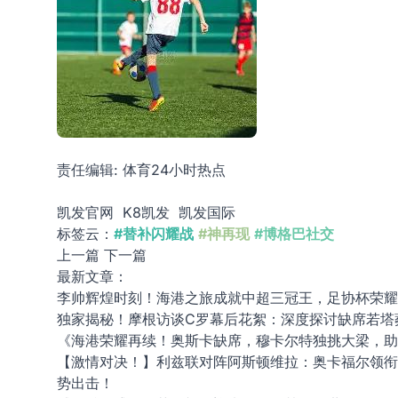
责任编辑: 体育24小时热点
凯发官网
K8凯发
凯发国际
标签云：
#替补闪耀战
#神再现
#博格巴社交
上一篇
下一篇
最新文章：
李帅辉煌时刻！海港之旅成就中超三冠王，足协杯荣耀
独家揭秘！摩根访谈C罗幕后花絮：深度探讨缺席若塔
《海港荣耀再续！奥斯卡缺席，穆卡尔特独挑大梁，助
【激情对决！】利兹联对阵阿斯顿维拉：奥卡福尔领衔
势出击！