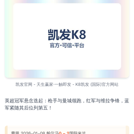
凯发官网 - 天生赢家·一触即发 - K8凯发 (国际)官方网站
英超冠军悬念迭起：枪手与曼城领跑，红军与维拉争锋，蓝
军紧随其后位列第五！