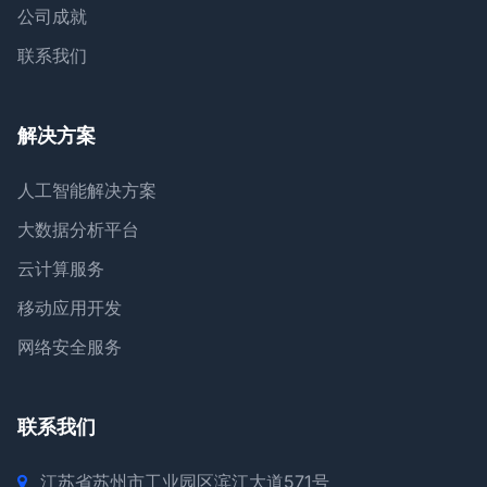
公司成就
联系我们
解决方案
人工智能解决方案
大数据分析平台
云计算服务
移动应用开发
网络安全服务
联系我们
江苏省苏州市工业园区滨江大道571号