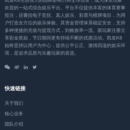
欢迎的一站式综合娱乐平台。平台不仅提供丰富的体育赛事
投注，还囊括电子竞技、真人娱乐、彩票与棋牌项目，为用
户打造全方位的娱乐体验。其资金管理体系稳定安全，支持
多种便捷的充值与提现方式，到账效率一流。新玩家注册立
享彩金奖励，节日期间更有持续不断的优惠活动。凯发K8
始终坚持以用户为中心，提供公平公正、激情四溢的娱乐环
境，是追求品质与乐趣玩家的首选。
快速链接
关于我们
核心业务
团队介绍