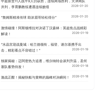
中超新贵11人战平9人仍获胜，连续两场胜利，天津两队
2026-01-20
并列，李霄鹏教练遭遇连续败绩
2026-01-20
“詹姆斯精准传球 助浓眉哥轻松得分”
激情碰撞！阿斯顿维拉对决诺丁汉森林：英超焦点战精彩
2026-01-19
解读！
“水晶宫迎战曼城：哈兰德领衔，福登、谢尔基携手出
2026-01-19
击，精彩看点不容错过！”
独家揭秘：迈阿密热力追逐，维尔纳转会谈判升温，圣何
2026-01-18
塞队蓄势待发！
2026-01-18
激战正酣！揭秘快船与黄蜂的巅峰对决瞬间！