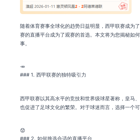
随着体育赛事全球化的趋势日益明显，西甲联赛成为了
赛的直播平台成为了观赛的首选。本文将为您揭秘如何
事。
🥕
### 1. 西甲联赛的独特吸引力
西甲联赛以其高水平的竞技和世界级球星著称，皇马、
也促进了足球文化的繁荣。对于球迷而言，选择一个可
😟
### 2. 如何挑选合适的直播平台