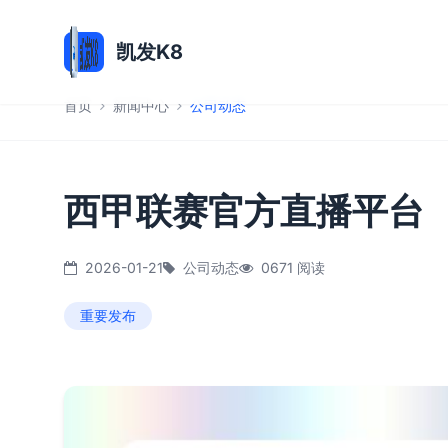
凯发K8
首页
新闻中心
公司动态
西甲联赛官方直播平台
2026-01-21
公司动态
0671 阅读
重要发布