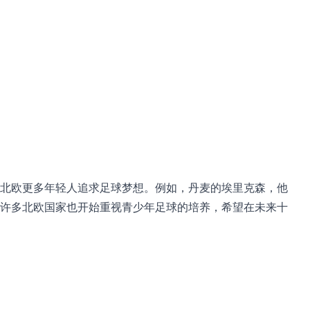
北欧更多年轻人追求足球梦想。例如，丹麦的埃里克森，他
许多北欧国家也开始重视青少年足球的培养，希望在未来十