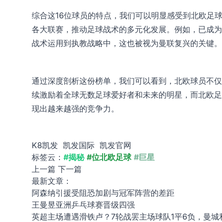
综合这16位球员的特点，我们可以明显感受到北欧足
各大联赛，推动足球战术的多元化发展。例如，已成为
战术运用到执教战略中，这也被视为曼联复兴的关键。
通过深度剖析这份榜单，我们可以看到，北欧球员不仅
续激励着全球无数足球爱好者和未来的明星，而北欧足
现出越来越强的竞争力。
K8凯发
凯发国际
凯发官网
标签云：
#揭秘
#位北欧足球
#巨星
上一篇
下一篇
最新文章：
阿森纳引援受阻恐加剧与冠军阵营的差距
王曼昱亚洲乒乓球赛晋级四强
英超主场遭遇滑铁卢？7轮战罢主场球队1平6负，曼城