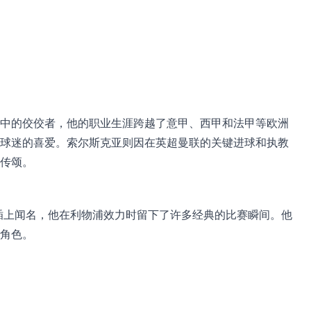
中的佼佼者，他的职业生涯跨越了意甲、西甲和法甲等欧洲
球迷的喜爱。索尔斯克亚则因在英超曼联的关键进球和执教
传颂。
插上闻名，他在利物浦效力时留下了许多经典的比赛瞬间。他
角色。