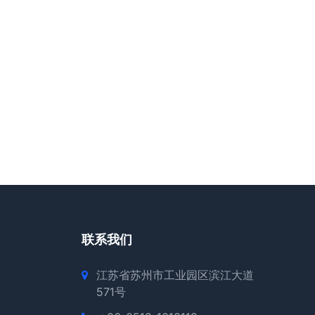
联系我们
江苏省苏州市工业园区滨江大道
571号