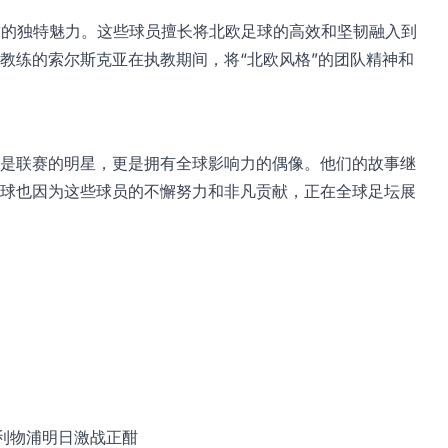
球的独特魅力。这些球员擅长将北欧足球的高效和坚韧融入到
教练的索尔斯克亚在执教期间，将“北欧风格”的团队精神和
是联赛的明星，更是拥有全球影响力的偶像。他们的故事继
球也因为这些球员的不懈努力和非凡贡献，正在全球足坛展
利物浦明日激战正酣