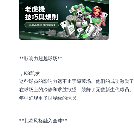
**影响力超越球场**
，
K8凯发
这些球员的影响力远不止于绿茵场。他们的成功激励了
在球场上的冷静和求胜欲望，鼓舞了无数新生代球员。
年中涌现更多世界级的球员。
**北欧风格融入全球**