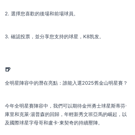
2. 選擇您喜歡的後場和前場球員。
3. 確認投票，並分享您支持的球星，
K8凯发
。
🍺
全明星陣容中的潛在亮點：誰能入選2025舊金山明星賽？
今年全明星賽陣容中，我們可以期待金州勇士球星斯蒂芬·
庫里和克萊·湯普森的回歸，年輕新秀文班亞馬的崛起，以
及國際球星字母哥和盧卡·東契奇的持續壓陣。