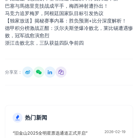
巴塞与馬德里竞技战成平手，梅西神射遭扑出！
马竞力追罗梅罗，阿根廷国家队目标引发热议
【独家放送】揭秘赛事内幕：胜负预测+比分深度解析！
德甲积分榜激战正酣：沃尔夫斯堡爆冷败北，莱比锡遭遇惨
败，冠军战愈演愈烈
浙江击败北京，三队获益四队争前四
分享至：
热门新闻
2026-02-19
“旧金山2025全明星票选通道正式开启”