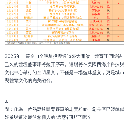
2025年，舊金山全明星投票通道盛大開啟，體育迷們期待
已久的體壇盛事即將拉开序幕。這場將在美國西海岸科技與
文化中心舉行的全明星賽，不僅是一場籃球盛宴，更是城市
與體育文化的完美融合。
⛳
問：作為一位熱衷於體育賽事的忠實粉絲，您是否已經準備
好參與這次屬於您個人的“表態行動”了呢？