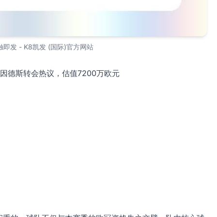
即发 - K8凯发 (国际)官方网站
因德斯转会热议，估值7200万欧元