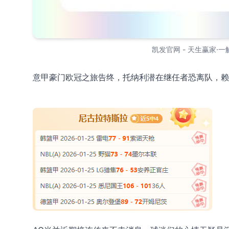
凯发官网 - 天生赢家·一触
意甲豪门欧冠之旅告终，托纳利潜在继任者恐离队，赖