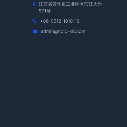
江苏省苏州市工业园区滨江大道
571号
+86-0512-1018119
admin@cold-k8.com