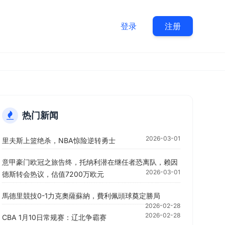
登录
注册
热门新闻
2026-03-01
里夫斯上篮绝杀，NBA惊险逆转勇士
意甲豪门欧冠之旅告终，托纳利潜在继任者恐离队，赖因
2026-03-01
德斯转会热议，估值7200万欧元
馬德里競技0-1力克奧薩蘇納，費利佩頭球奠定勝局
2026-02-28
2026-02-28
CBA 1月10日常规赛：辽北争霸赛