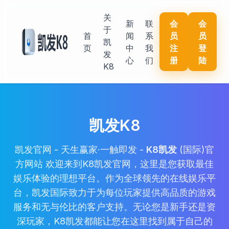
关
新
联
会
会
于
首
闻
系
员
员
凯
页
中
我
注
登
发
心
们
册
陆
K8
凯发K8
凯发官网 - 天生赢家·一触即发 -
K8凯发
(国际)官
方网站 欢迎来到K8凯发官网，这里是您获取最佳
娱乐体验的理想平台。作为全球领先的在线娱乐平
台，凯发国际致力于为每位玩家提供高品质的游戏
服务和无与伦比的客户支持。无论您是新手还是资
深玩家，K8凯发都能让您在这里找到属于自己的