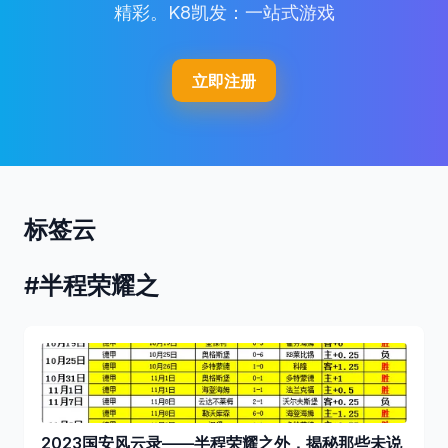
精彩。K8凯发：一站式游戏
立即注册
标签云
#半程荣耀之
2023国安风云录——半程荣耀之外，揭秘那些未说