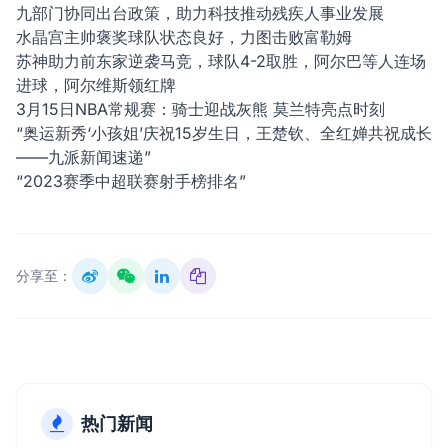
九部门协同出台政策，助力科技推动残疾人事业发展
水晶宫主帅褒奖球队状态良好，力图击败富勒姆
苏神助力前东家逆袭马竞，球队4-2取胜，阿尔巴等人连场
进球，阿尔维斯领红牌
3月15日NBA常规赛：骑士迎战灰熊 莫兰特亮点时刻
“奥运新秀‘小孩姐’庆祝15岁生日，王楚钦、全红婵共祝成长
——九派新闻速递”
“2023赛季中超联赛射手榜排名”
分享至：
热门新闻