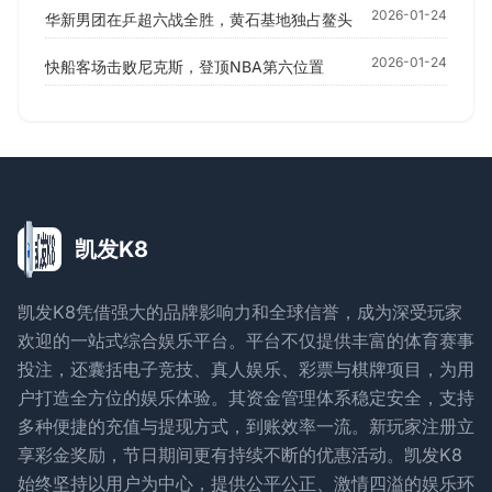
2026-01-24
华新男团在乒超六战全胜，黄石基地独占鳌头
2026-01-24
快船客场击败尼克斯，登顶NBA第六位置
凯发K8
凯发K8凭借强大的品牌影响力和全球信誉，成为深受玩家
欢迎的一站式综合娱乐平台。平台不仅提供丰富的体育赛事
投注，还囊括电子竞技、真人娱乐、彩票与棋牌项目，为用
户打造全方位的娱乐体验。其资金管理体系稳定安全，支持
多种便捷的充值与提现方式，到账效率一流。新玩家注册立
享彩金奖励，节日期间更有持续不断的优惠活动。凯发K8
始终坚持以用户为中心，提供公平公正、激情四溢的娱乐环