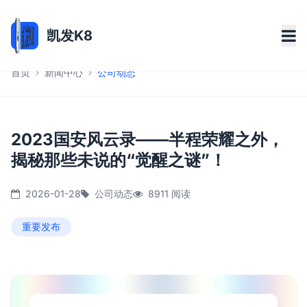
凯发K8
首页
新闻中心
公司动态
2023国安风云录——半程荣耀之外，
揭秘那些未说的“觉醒之谜”！
2026-01-28
公司动态
8911 阅读
重要发布