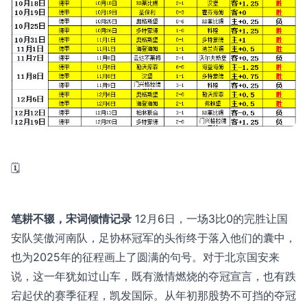
🗓️
笔耕不辍，宋词倾情记录
12月6日，一场3比0的完胜让国
安队笑傲河南队，足协杯冠军的头衔终于落入他们的囊中，
也为2025年的征程画上了圆满的句号。对于北京国安来
说，这一年犹如过山车，既有激情燃烧的夺冠宣言，也有跌
宕起伏的赛季征程，
凯发国际
。从年初那股势不可挡的夺冠