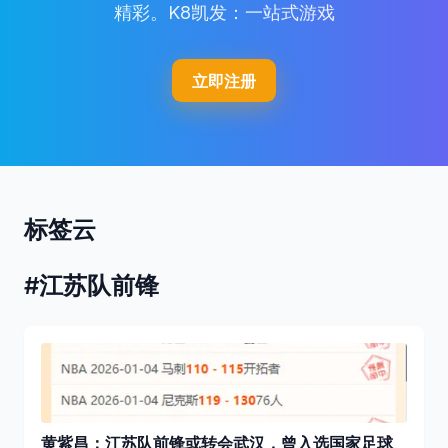
精彩。K8凯发：一站式游戏
立即注册
标签云
#江苏队前锋
黄紫昌：江苏队前锋或转会武汉，曾入选国家足球