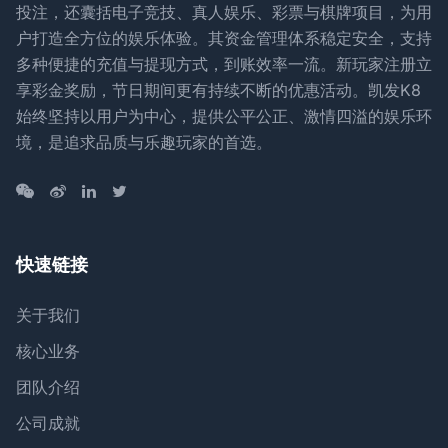
投注，还囊括电子竞技、真人娱乐、彩票与棋牌项目，为用
户打造全方位的娱乐体验。其资金管理体系稳定安全，支持
多种便捷的充值与提现方式，到账效率一流。新玩家注册立
享彩金奖励，节日期间更有持续不断的优惠活动。凯发K8
始终坚持以用户为中心，提供公平公正、激情四溢的娱乐环
境，是追求品质与乐趣玩家的首选。
快速链接
关于我们
核心业务
团队介绍
公司成就