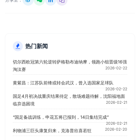
热门新闻
切尔西欧冠第六轮逆转萨格勒布迪纳摩，领跑小组晋级16强
2026-02-22
淘汰赛
黄紫昌：江苏队前锋或转会武汉，曾入选国家足球队
2026-02-22
国足4月初决战重庆结果待定，散场难题待解，沈阳福地面
2026-02-21
临弃选困境
“国足备战训练，申花五将已报到，14日集结完成”
2026-02-21
2026-02-20
利物浦三巨头康复归来，克洛普欣喜若狂