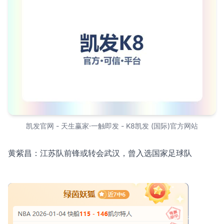
凯发官网 - 天生赢家·一触即发 - K8凯发 (国际)官方网站
黄紫昌：江苏队前锋或转会武汉，曾入选国家足球队