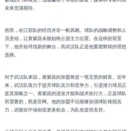
未来充满期待。
然而，在江苏队的经历并非一帆风顺。球队的战略调整和人
员变动，让黄紫昌未能始终占据主力位置。在这样的背景
下，他开始寻找新的舞台，而武汉队正是他重塑辉煌的理想
选择。
对于武汉队来说，黄紫昌的加盟将是一笔宝贵的财富。近年
来，武汉队致力于提升球队实力和竞争力，引进潜力球员正
是其策略之一。黄紫昌的进攻才能和战术执行力，正是球队
所需要的，
凯发官网
。他的加盟不仅能够加强球队锋线实
力，还能在中场创造更多机会，为队友提供支持。