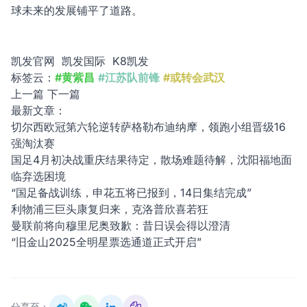
球未来的发展铺平了道路。
凯发官网
凯发国际
K8凯发
标签云：
#黄紫昌
#江苏队前锋
#或转会武汉
上一篇
下一篇
最新文章：
切尔西欧冠第六轮逆转萨格勒布迪纳摩，领跑小组晋级16
强淘汰赛
国足4月初决战重庆结果待定，散场难题待解，沈阳福地面
临弃选困境
“国足备战训练，申花五将已报到，14日集结完成”
利物浦三巨头康复归来，克洛普欣喜若狂
曼联前将向穆里尼奥致歉：昔日误会得以澄清
“旧金山2025全明星票选通道正式开启”
分享至：