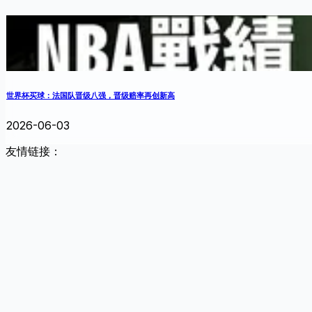
世界杯买球：法国队晋级八强，晋级赔率再创新高
2026-06-03
友情链接：