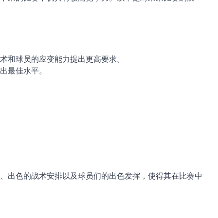
术和球员的应变能力提出更高要求。
出最佳水平。
？
、出色的战术安排以及球员们的出色发挥，使得其在比赛中