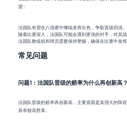
望：
法国队有望在八强赛中继续发挥出色，争取晋级四强。
随着比赛深入，法国队可能会遇到更强的对手，对其战
法国队教练组和球员需要保持警惕，确保在比赛中发挥
常见问题
问题1：法国队晋级的赔率为什么再创新高
法国队晋级的赔率再创新高，主要原因是其强大的阵容
具有较高胜算。