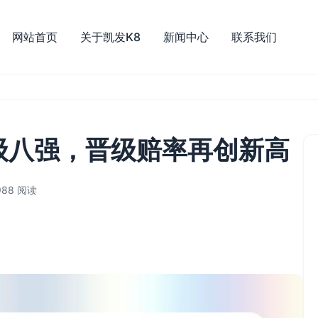
网站首页
关于凯发K8
新闻中心
联系我们
级八强，晋级赔率再创新高
988 阅读