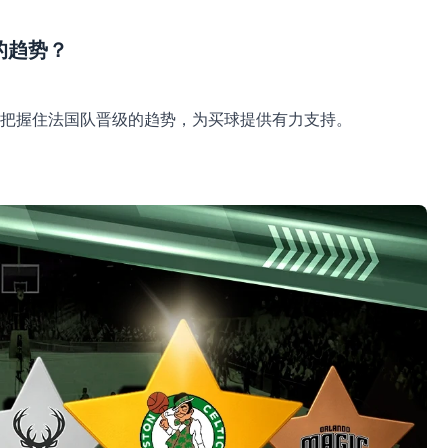
的趋势？
把握住法国队晋级的趋势，为买球提供有力支持。