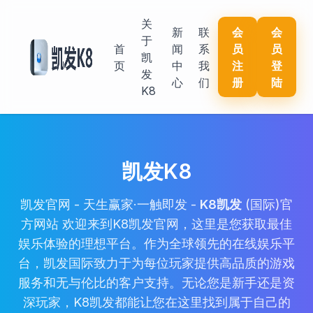
关
新
联
会
会
于
首
闻
系
员
员
凯
页
中
我
注
登
发
心
们
册
陆
K8
凯发K8
凯发官网 - 天生赢家·一触即发 -
K8凯发
(国际)官
方网站 欢迎来到K8凯发官网，这里是您获取最佳
娱乐体验的理想平台。作为全球领先的在线娱乐平
台，凯发国际致力于为每位玩家提供高品质的游戏
服务和无与伦比的客户支持。无论您是新手还是资
深玩家，K8凯发都能让您在这里找到属于自己的