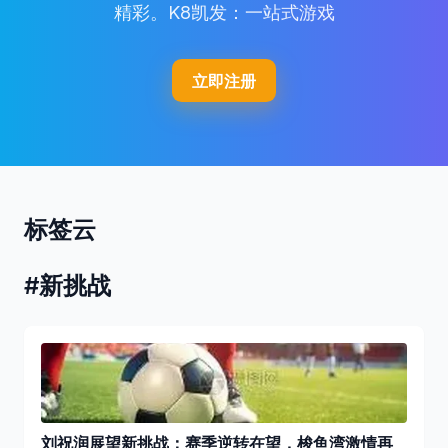
精彩。K8凯发：一站式游戏
立即注册
标签云
#新挑战
刘祝润展望新挑战：赛季逆转在望，梭鱼湾激情再