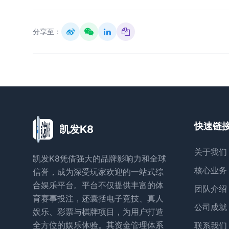
分享至：
快速链
凯发K8
关于我们
凯发K8凭借强大的品牌影响力和全球
核心业务
信誉，成为深受玩家欢迎的一站式综
合娱乐平台。平台不仅提供丰富的体
团队介绍
育赛事投注，还囊括电子竞技、真人
公司成就
娱乐、彩票与棋牌项目，为用户打造
全方位的娱乐体验。其资金管理体系
联系我们