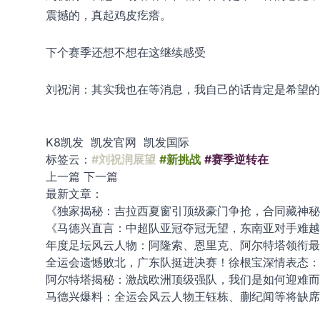
震撼的，真起鸡皮疙瘩。
下个赛季还想不想在这继续感受
刘祝润：其实我也在等消息，我自己的话肯定是希望的
K8凯发
凯发官网
凯发国际
标签云：
#刘祝润展望
#新挑战
#赛季逆转在
上一篇
下一篇
最新文章：
《独家揭秘：吉拉西夏窗引顶级豪门争抢，合同藏神秘
《马德兴直言：中超队亚冠夺冠无望，东南亚对手难越
年度足坛风云人物：阿隆索、恩里克、阿尔特塔领衔最
全运会遗憾败北，广东队挺进决赛！徐根宝深情表态：
阿尔特塔揭秘：激战欧洲顶级强队，我们是如何迎难而
马德兴爆料：全运会风云人物王钰栋、蒯纪闻等将缺席