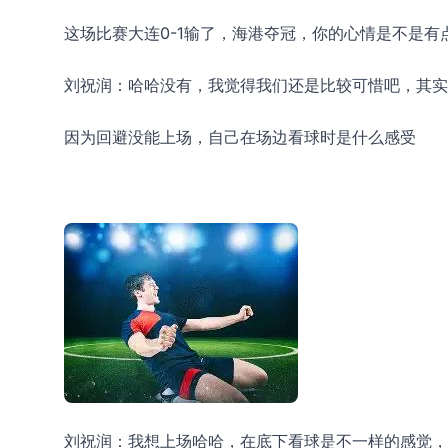
这场比赛大连0-1输了，海港夺冠，你的心情是不是有
刘祝润：哈哈没有，我觉得我们还是比较可惜吧，其实
因为回避没能上场，自己在场边看球时是什么感受
刘祝润：我想上场哈哈，在底下看球是不一样的感觉，