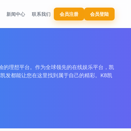
8
新闻中心
联系我们
会员注册
会员登陆
体验的理想平台。作为全球领先的在线娱乐平台，凯
凯发都能让您在这里找到属于自己的精彩。K8凯