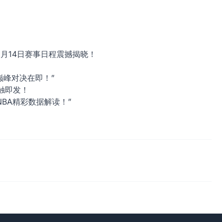
月14日赛事日程震撼揭晓！
巅峰对决在即！”
触即发！
BA精彩数据解读！”