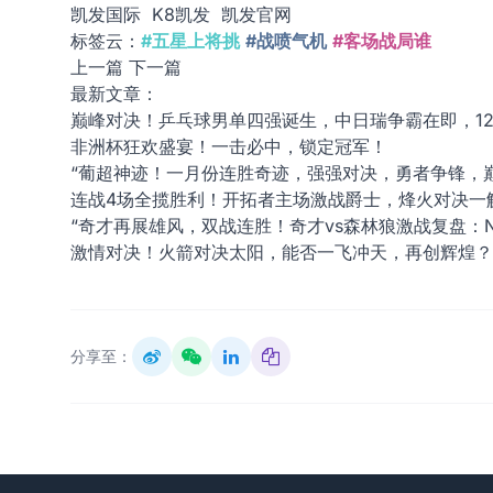
凯发国际
K8凯发
凯发官网
标签云：
#五星上将挑
#战喷气机
#客场战局谁
上一篇
下一篇
最新文章：
巅峰对决！乒乓球男单四强诞生，中日瑞争霸在即，12
非洲杯狂欢盛宴！一击必中，锁定冠军！
“葡超神迹！一月份连胜奇迹，强强对决，勇者争锋，
连战4场全揽胜利！开拓者主场激战爵士，烽火对决一
“奇才再展雄风，双战连胜！奇才vs森林狼激战复盘：N
激情对决！火箭对决太阳，能否一飞冲天，再创辉煌？
分享至：