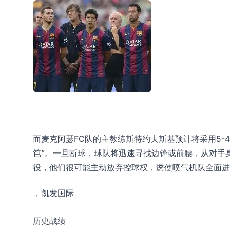
而麦克阿瑟FC队的主教练斯特约夫斯基预计将采用5-
笆”。一旦断球，球队将迅速寻找边锋或前腰，从对手
役，他们很可能主动放弃控球权，诱使喷气机队全面进
，
凯发国际
历史战绩