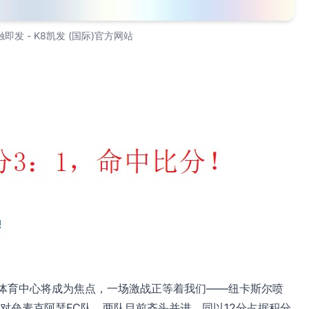
即发 - K8凯发 (国际)官方网站
国际体育中心将成为焦点，一场激战正等着我们——纽卡斯尔喷
对垒麦克阿瑟FC队。两队目前齐头并进，同以12分占据积分