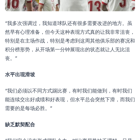
“我多次强调过，我知道球队还有很多需要改进的地方。虽
然早有心理准备，但今天这种表现方式真的让我非常沮丧，
特别是在主场作战，特别是考虑到这周其他俱乐部的赛况和
积分榜形势，从开场第一分钟展现出的状态就让人无比沮
丧。”
水平出现滑坡
“我们必须以不同方式踢比赛，有时我们能做到，有时我们
能连续交出好成绩和好表现，但水平总会突然下滑，而我们
需要的是每场必胜。”
缺乏默契配合