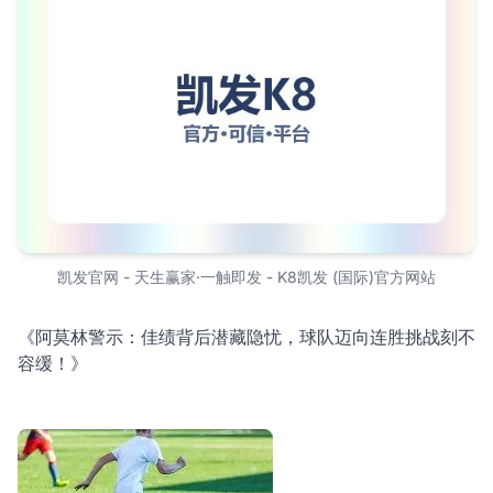
凯发官网 - 天生赢家·一触即发 - K8凯发 (国际)官方网站
《阿莫林警示：佳绩背后潜藏隐忧，球队迈向连胜挑战刻不
容缓！》