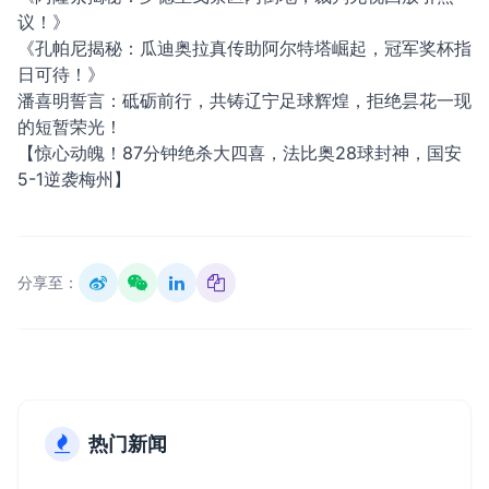
议！》
《孔帕尼揭秘：瓜迪奥拉真传助阿尔特塔崛起，冠军奖杯指
日可待！》
潘喜明誓言：砥砺前行，共铸辽宁足球辉煌，拒绝昙花一现
的短暂荣光！
【惊心动魄！87分钟绝杀大四喜，法比奥28球封神，国安
5-1逆袭梅州】
分享至：
热门新闻