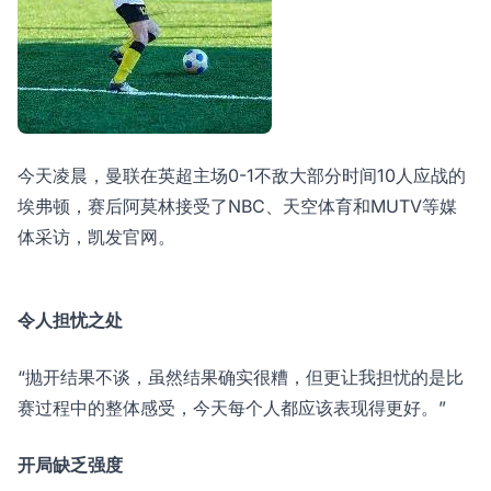
今天凌晨，曼联在英超主场0-1不敌大部分时间10人应战的
埃弗顿，赛后阿莫林接受了NBC、天空体育和MUTV等媒
体采访，
凯发官网
。
令人担忧之处
“抛开结果不谈，虽然结果确实很糟，但更让我担忧的是比
赛过程中的整体感受，今天每个人都应该表现得更好。”
开局缺乏强度