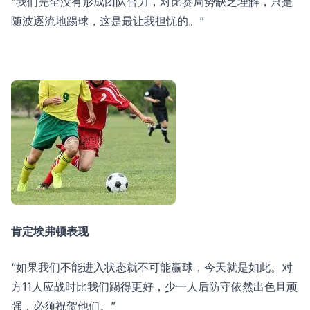
“我们完全没有形成团队合力，对比赛局势缺乏理解，只是
随波逐流地踢球，这是最让我担忧的。”
肯定埃弗顿表现
“如果我们不能进入状态就不可能赢球，今天就是如此。对
方11人应战时比我们踢得更好，少一人后防守依然出色且顽
强，必须祝贺他们。”