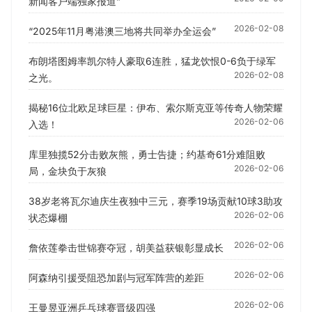
新闻客户端独家报道”
2026-02-08
“2025年11月粤港澳三地将共同举办全运会”
布朗塔图姆率凯尔特人豪取6连胜，猛龙饮恨0-6负于绿军
2026-02-08
之光。
揭秘16位北欧足球巨星：伊布、索尔斯克亚等传奇人物荣耀
2026-02-06
入选！
库里独揽52分击败灰熊，勇士告捷；约基奇61分难阻败
2026-02-06
局，金块负于灰狼
38岁老将瓦尔迪庆生夜独中三元，赛季19场贡献10球3助攻
2026-02-06
状态爆棚
2026-02-06
詹依莲拳击世锦赛夺冠，胡美益获银彰显成长
2026-02-06
阿森纳引援受阻恐加剧与冠军阵营的差距
2026-02-06
王曼昱亚洲乒乓球赛晋级四强