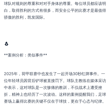
球队对规则的尊重和对对手身体的尊重。每位球员都应该明
白，取得胜利的方式有很多，而安全公平的比赛才是最值得
骄傲的胜利，
凯发国际
。
🐧
**案例分析：类似事件**
2025年，荷甲联赛中也发生了一起开场30秒红牌事件。一
位年轻球员因背后铲球被直接罚下。球队主教练在媒体采访
中表示，这对球队是一次惨痛的教训，不仅战术上遭受挫
折，精神上也经历了一次波动。这样的案例提醒我们，足球
赛场上赢得比赛的关键不仅在于球技，更在于心态与纪律。