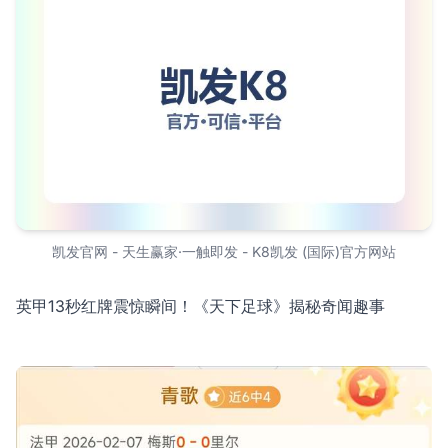
凯发官网 - 天生赢家·一触即发 - K8凯发 (国际)官方网站
英甲13秒红牌震惊瞬间！《天下足球》揭秘奇闻趣事