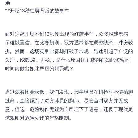
🌧️
**开场13秒红牌背后的故事**
面对这起开场不到13秒便出现的红牌事件，众多球迷都表
示难以置信。在比赛初期，双方通常都在调整状态，冲突较
少。然而，这场英甲比赛却打破了常规，迅速引起了广泛的
关注，
K8凯发
。那么，是什么原因让主裁判在如此短暂的
时间内做出如此严厉的判罚呢？
通过观看比赛录像，我们发现，涉事球员在拼抢时不慎抬脚
过高，直接踢到了对方球员的胸部。尽管当时双方并无敌
意，但这一危险动作无疑为自己埋下了隐患，违反了现代足
球规则对危险动作的严格限制。